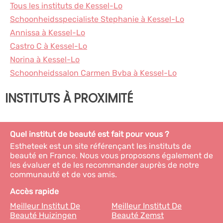
Tous les instituts de Kessel-Lo
Schoonheidsspecialiste Stephanie à Kessel-Lo
Annissa à Kessel-Lo
Castro C à Kessel-Lo
Norina à Kessel-Lo
Schoonheidssalon Carmen Bvba à Kessel-Lo
INSTITUTS À PROXIMITÉ
Quel institut de beauté est fait pour vous ?
Estheteek est un site référençant les instituts de
beauté en France. Nous vous proposons également de
les évaluer et de les recommander auprès de notre
communauté et de vos amis.
Accès rapide
Meilleur Institut De
Meilleur Institut De
Beauté Huizingen
Beauté Zemst