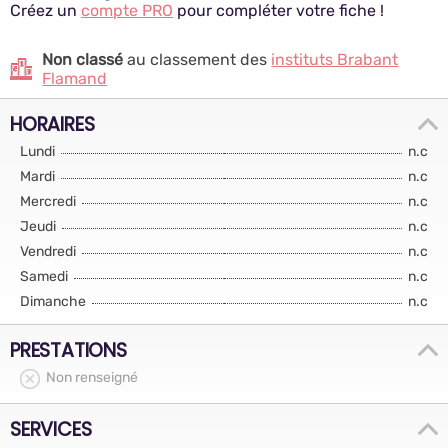
Créez un
compte PRO
pour compléter votre fiche !
Non classé
au classement des
instituts Brabant
Flamand
HORAIRES
Lundi
n.c
Mardi
n.c
Mercredi
n.c
Jeudi
n.c
Vendredi
n.c
Samedi
n.c
Dimanche
n.c
PRESTATIONS
Non renseigné
SERVICES