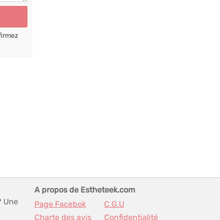
firmez
A propos de Estheteek.com
? Une
Page Facebok
C.G.U
Charte des avis
Confidentialité