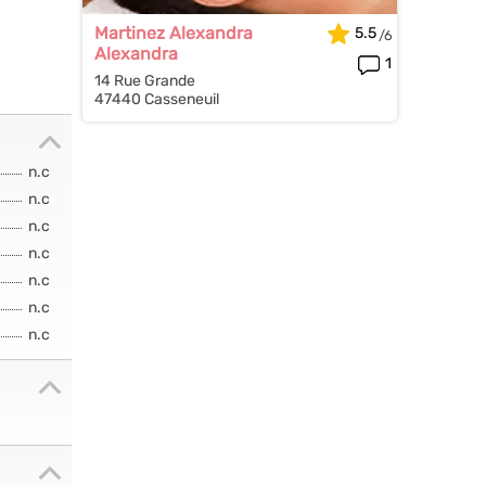
Martinez Alexandra
5.5
Alexandra
1
14 Rue Grande
47440 Casseneuil
n.c
n.c
n.c
n.c
n.c
n.c
n.c