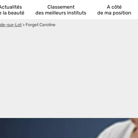
Actualités
Classement
A côté
e la beauté
des meilleurs instituts
de ma position
ade-sur-Lot
>
Forget Caroline