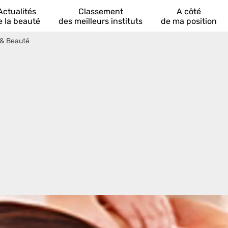
Actualités
Classement
A côté
e la beauté
des meilleurs instituts
de ma position
& Beauté