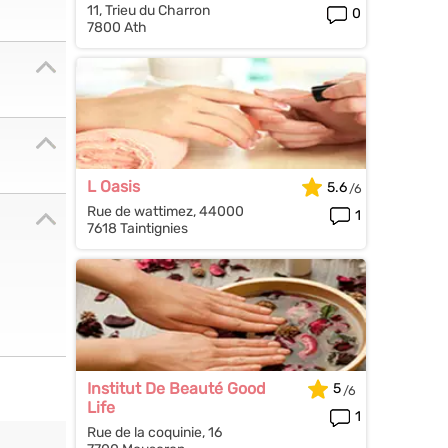
11, Trieu du Charron
0
7800 Ath
L Oasis
5.6
Rue de wattimez, 44000
1
7618 Taintignies
Institut De Beauté Good
5
Life
1
Rue de la coquinie, 16