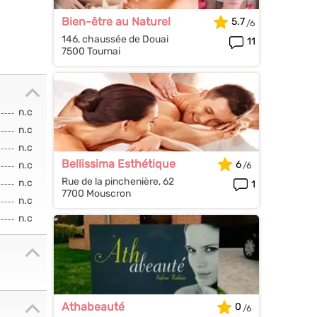
Bien-être au Naturel
5.7
146, chaussée de Douai
11
7500 Tournai
n.c
n.c
n.c
Bellissima Esthétique
6
n.c
Rue de la pinchenière, 62
n.c
1
7700 Mouscron
n.c
n.c
Athabeauté
0