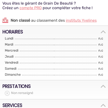
Vous êtes le gérant de Grain De Beauté ?
Créez un
compte PRO
pour compléter votre fiche !
Non classé
au classement des
instituts Yvelines
HORAIRES
Lundi
n.c
Mardi
n.c
Mercredi
n.c
Jeudi
n.c
Vendredi
n.c
Samedi
n.c
Dimanche
n.c
PRESTATIONS
Non renseigné
SERVICES