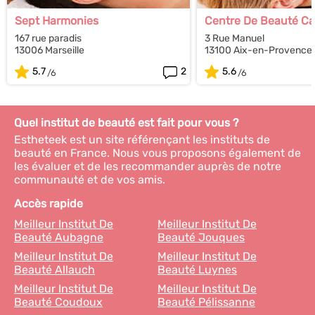
Sept Harmonies
Centre De Beauté Ca
167 rue paradis
3 Rue Manuel
13006 Marseille
13100 Aix-en-Provence
5.7
2
5.6
Quel institut de beauté est fait pour vous ?
Estheteek est un site référençant les instituts de
beauté en France. Nous vous proposons également de
les évaluer et de les recommander auprès de notre
communauté et de vos amis.
Accès rapide
Meilleur Institut De
Meilleur Institut De
Beauté Aubagne
Beauté Jouques
Meilleur Institut De
Meilleur Institut De
Beauté Allauch
Beauté Luynes
Meilleur Institut De
Meilleur Institut De
Beauté Coudoux
Beauté Pélissanne