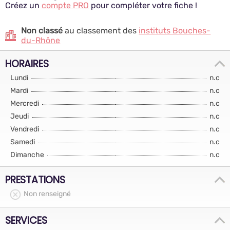
Créez un
compte PRO
pour compléter votre fiche !
Non classé
au classement des
instituts Bouches-
du-Rhône
HORAIRES
Lundi
n.c
Mardi
n.c
Mercredi
n.c
Jeudi
n.c
Vendredi
n.c
Samedi
n.c
Dimanche
n.c
PRESTATIONS
Non renseigné
SERVICES