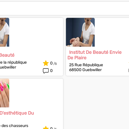
Institut De Beauté Envie
 Beauté
De Plaire
e la république
0
25 Rue République
ebwiller
68500 Guebwiller
0
D'esthétique Du
 des chasseurs
0