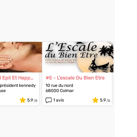
l Epil Et Happy
#5 - L'escale Du Bien Etre
 président kennedy
10 rue du nord
use
68000 Colmar
5.9
1 avis
5.9