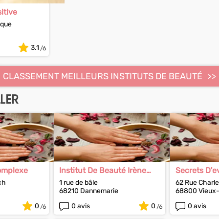
sitive
ique
3.1
CLASSEMENT MEILLEURS INSTITUTS DE BEAUTÉ
LER
omplexe
Institut De Beauté Irène
Secrets D'e
Walter
ch
1 rue de bâle
62 Rue Charle
68210 Dannemarie
68800 Vieux
0
0 avis
0
0 avis