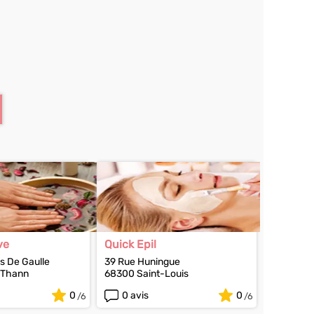
ve
Quick Epil
s De Gaulle
39 Rue Huningue
-Thann
68300 Saint-Louis
0
0 avis
0