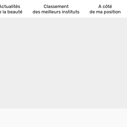
Actualités
Classement
A côté
e la beauté
des meilleurs instituts
de ma position