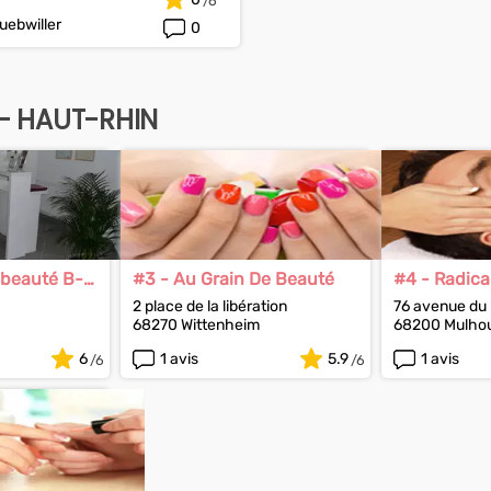
ebwiller
0
 - HAUT-RHIN
e beauté B-
#3 - Au Grain De Beauté
#4 - Radica
Sourrire
2 place de la libération
76 avenue du
68270 Wittenheim
68200 Mulho
6
1 avis
5.9
1 avis