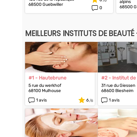
alpins
68500 Guebwiller
68500 Gu
0
MEILLEURS INSTITUTS DE BEAUTÉ
#1 - Hautebrune
#2 - Institut d
Attitude
5 rue du werkhof
31 rue du Giessen
68100 Mulhouse
68600 Biesheim
1 avis
6
1 avis