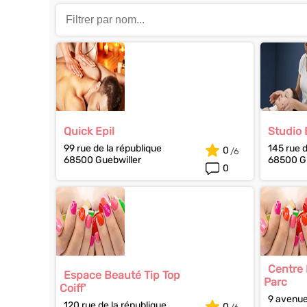
Quick Epil
Studio
99 rue de la république
145 rue d
0
68500 Guebwiller
68500 Gu
0
Centre 
Espace Beauté Tip Top
Parc
Coiff'
9 avenue
120 rue de la république
0