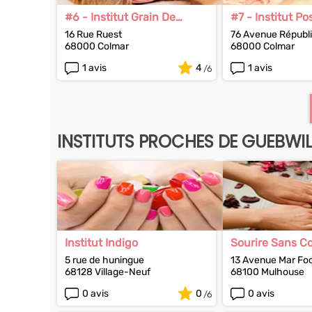
#6 - Institut Grain De
#7 - Institut Po
Beauté
16 Rue Ruest
76 Avenue Républ
68000 Colmar
68000 Colmar
1 avis
4
1 avis
INSTITUTS PROCHES DE GUEBWIL
Institut Indigo
Sourire Sans C
5 rue de huningue
13 Avenue Mar Fo
68128 Village-Neuf
68100 Mulhouse
0 avis
0
0 avis