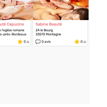
uté Capucine
Sabine Beauté
 l'eglise romane
24 le Bourg
es-près-Bordeaux
33570 Montagne
0
0 avis
0