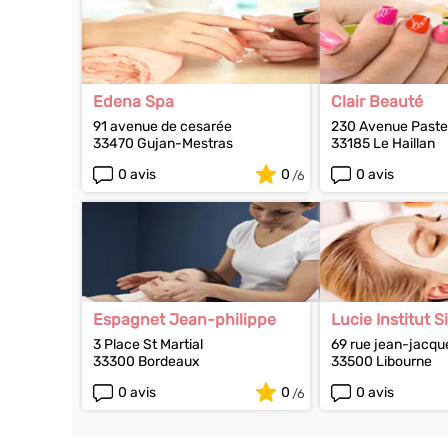
Edena Spa
Clair Beauté
91 avenue de cesarée
230 Avenue Paste
33470 Gujan-Mestras
33185 Le Haillan
0 avis
0
0 avis
Espagnet Jean-philippe
Lucie Institut 
Malher
3 Place St Martial
69 rue jean-jacqu
33300 Bordeaux
33500 Libourne
0 avis
0
0 avis