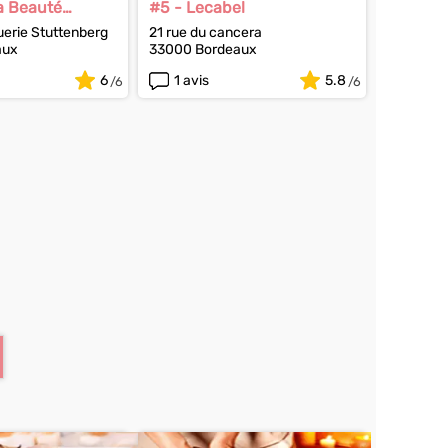
a Beauté
#5 - Lecabel
uerie Stuttenberg
21 rue du cancera
aux
33000 Bordeaux
6
1 avis
5.8