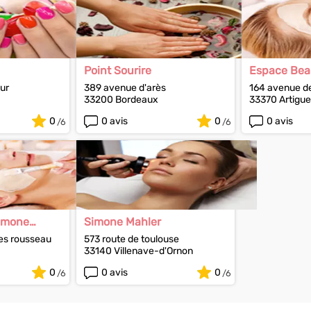
Point Sourire
Espace Bea
ur
389 avenue d'arès
164 avenue de
33200 Bordeaux
33370 Artigu
0
0 avis
0
0 avis
Simone
Simone Mahler
es rousseau
573 route de toulouse
33140 Villenave-d'Ornon
0
0 avis
0