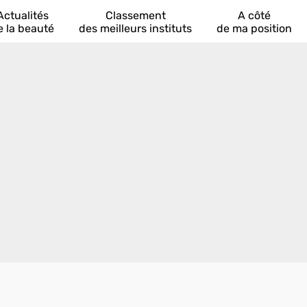
Actualités
Classement
A côté
e la beauté
des meilleurs instituts
de ma position