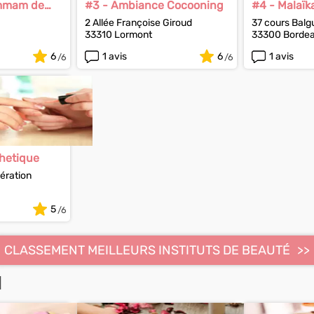
mmam de
#3 - Ambiance Cocooning
#4 - Malaïk
Institut
2 Allée Françoise Giroud
37 cours Balg
33310 Lormont
33300 Borde
6
1 avis
6
1 avis
thetique
bération
5
CLASSEMENT MEILLEURS INSTITUTS DE BEAUTÉ
N