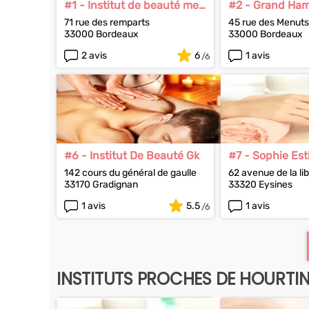
#1 - Institut de beauté mer
#2 - Grand Ha
Morte
Bordeaux
71 rue des remparts
45 rue des Menuts
33000 Bordeaux
33000 Bordeaux
2 avis
6
1 avis
#6 - Institut De Beauté Gk
#7 - Sophie Es
142 cours du général de gaulle
62 avenue de la li
33170 Gradignan
33320 Eysines
1 avis
5.5
1 avis
INSTITUTS PROCHES DE HOURTI