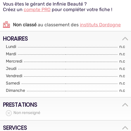
Vous êtes le gérant de Infinie Beauté ?
Créez un
compte PRO
pour compléter votre fiche !
Non classé
au classement des
instituts Dordogne
HORAIRES
Lundi
n.c
Mardi
n.c
Mercredi
n.c
Jeudi
n.c
Vendredi
n.c
Samedi
n.c
Dimanche
n.c
PRESTATIONS
Non renseigné
SERVICES