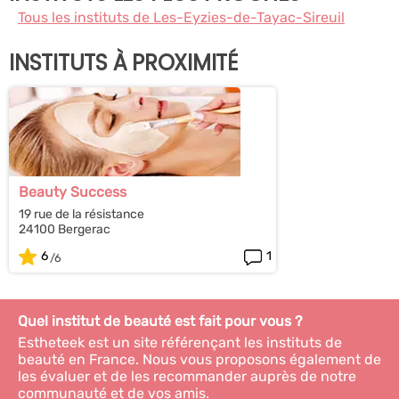
Tous les instituts de Les-Eyzies-de-Tayac-Sireuil
INSTITUTS À PROXIMITÉ
Beauty Success
19 rue de la résistance
24100 Bergerac
6
1
Quel institut de beauté est fait pour vous ?
Estheteek est un site référençant les instituts de
beauté en France. Nous vous proposons également de
les évaluer et de les recommander auprès de notre
communauté et de vos amis.