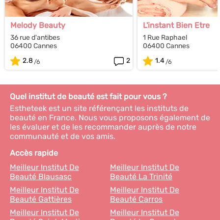
Melody Beauty
L'instant Bien Etre
36 rue d'antibes
1 Rue Raphael
06400 Cannes
06400 Cannes
2.8
2
1.4
Quel institut de beauté est fait pour vous ?
Estheteek est un site référençant les instituts de
beauté en France. Nous vous proposons également de
les évaluer et de les recommander auprès de notre
communauté et de vos amis.
Accès rapide
Meilleur Institut De
Meilleur Institut De
Beauté Blausasc
Beauté La Trinité
Meilleur Institut De
Meilleur Institut De
Beauté Gattières
Beauté Carros
Meilleur Institut De
Meilleur Institut De