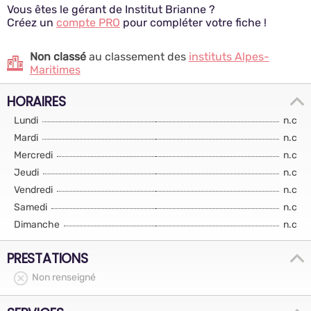
Vous êtes le gérant de Institut Brianne ?
Créez un
compte PRO
pour compléter votre fiche !
Non classé
au classement des
instituts Alpes-
Maritimes
HORAIRES
Lundi
n.c
Mardi
n.c
Mercredi
n.c
Jeudi
n.c
Vendredi
n.c
Samedi
n.c
Dimanche
n.c
PRESTATIONS
Non renseigné