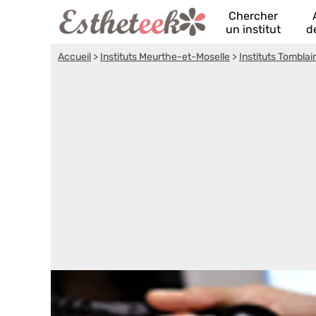
Chercher
un institut
d
Accueil
>
Instituts Meurthe-et-Moselle
>
Instituts Tomblai