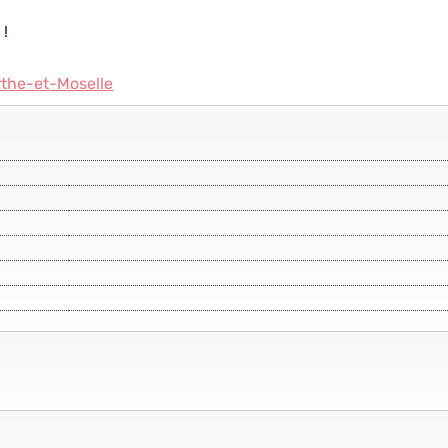
 !
rthe-et-Moselle