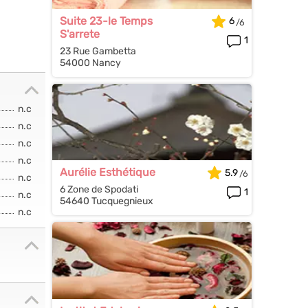
Suite 23-le Temps
6
S'arrete
1
23 Rue Gambetta
54000 Nancy
n.c
n.c
n.c
n.c
Aurélie Esthétique
5.9
n.c
6 Zone de Spodati
1
n.c
54640 Tucquegnieux
n.c