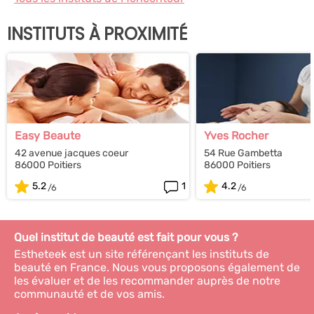
INSTITUTS À PROXIMITÉ
Easy Beaute
Yves Rocher
42 avenue jacques coeur
54 Rue Gambetta
86000 Poitiers
86000 Poitiers
5.2
1
4.2
Quel institut de beauté est fait pour vous ?
Estheteek est un site référençant les instituts de
beauté en France. Nous vous proposons également de
les évaluer et de les recommander auprès de notre
communauté et de vos amis.