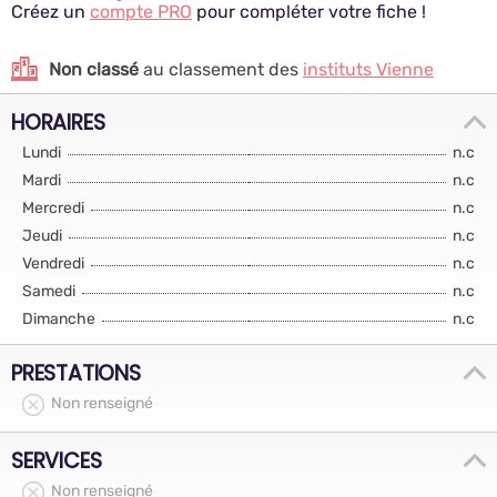
Créez un
compte PRO
pour compléter votre fiche !
Non classé
au classement des
instituts Vienne
HORAIRES
Lundi
n.c
Mardi
n.c
Mercredi
n.c
Jeudi
n.c
Vendredi
n.c
Samedi
n.c
Dimanche
n.c
PRESTATIONS
Non renseigné
SERVICES
Non renseigné