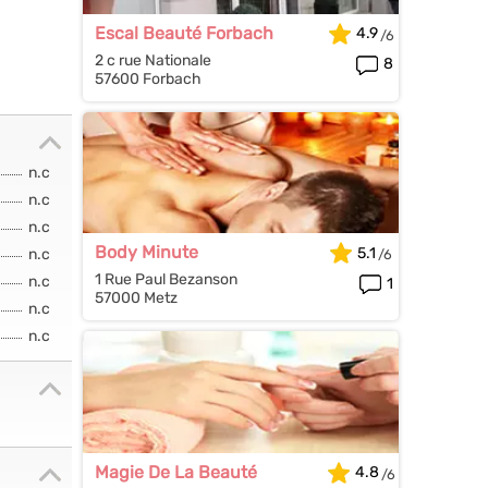
Escal Beauté Forbach
4.9
2 c rue Nationale
8
57600 Forbach
n.c
n.c
n.c
Body Minute
5.1
n.c
1 Rue Paul Bezanson
n.c
1
57000 Metz
n.c
n.c
Magie De La Beauté
4.8