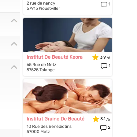
2 rue de nancy
1
57915 Woustviller
Institut De Beauté Keora
3.9
65 Rue de Metz
1
57525 Talange
Institut Graine De Beauté
3.1
10 Rue des Bénédictins
2
57000 Metz