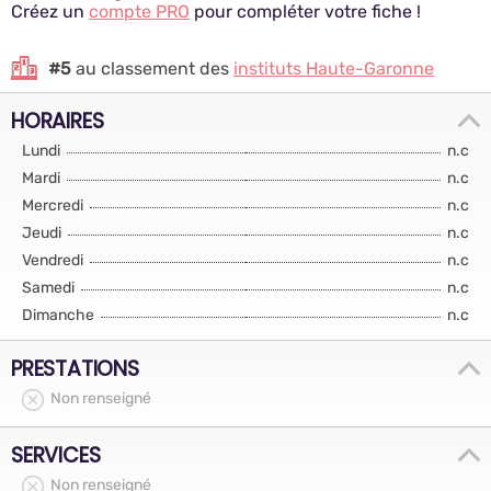
Créez un
compte PRO
pour compléter votre fiche !
#5
au classement des
instituts Haute-Garonne
HORAIRES
Lundi
n.c
Mardi
n.c
Mercredi
n.c
Jeudi
n.c
Vendredi
n.c
Samedi
n.c
Dimanche
n.c
PRESTATIONS
Non renseigné
SERVICES
Non renseigné