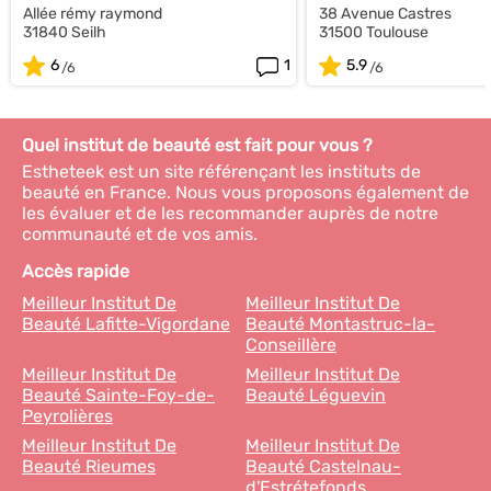
Allée rémy raymond
38 Avenue Castres
31840 Seilh
31500 Toulouse
6
1
5.9
Quel institut de beauté est fait pour vous ?
Estheteek est un site référençant les instituts de
beauté en France. Nous vous proposons également de
les évaluer et de les recommander auprès de notre
communauté et de vos amis.
Accès rapide
Meilleur Institut De
Meilleur Institut De
Beauté Lafitte-Vigordane
Beauté Montastruc-la-
Conseillère
Meilleur Institut De
Meilleur Institut De
Beauté Sainte-Foy-de-
Beauté Léguevin
Peyrolières
Meilleur Institut De
Meilleur Institut De
Beauté Rieumes
Beauté Castelnau-
d'Estrétefonds