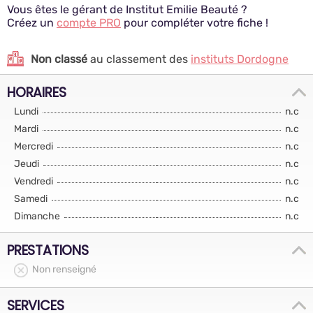
Vous êtes le gérant de Institut Emilie Beauté ?
Créez un
compte PRO
pour compléter votre fiche !
Non classé
au classement des
instituts Dordogne
HORAIRES
Lundi
n.c
Mardi
n.c
Mercredi
n.c
Jeudi
n.c
Vendredi
n.c
Samedi
n.c
Dimanche
n.c
PRESTATIONS
Non renseigné
SERVICES