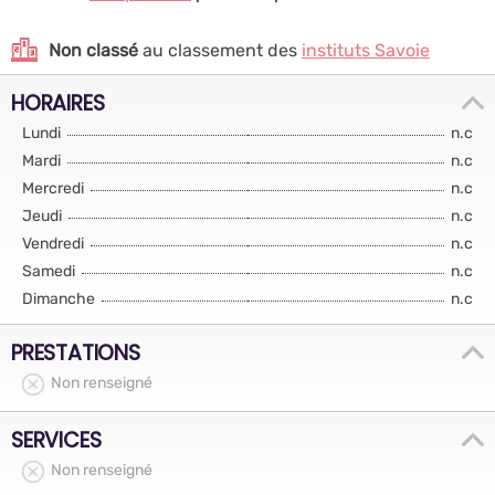
Non classé
au classement des
instituts Savoie
HORAIRES
Lundi
n.c
Mardi
n.c
Mercredi
n.c
Jeudi
n.c
Vendredi
n.c
Samedi
n.c
Dimanche
n.c
PRESTATIONS
Non renseigné
SERVICES
Non renseigné