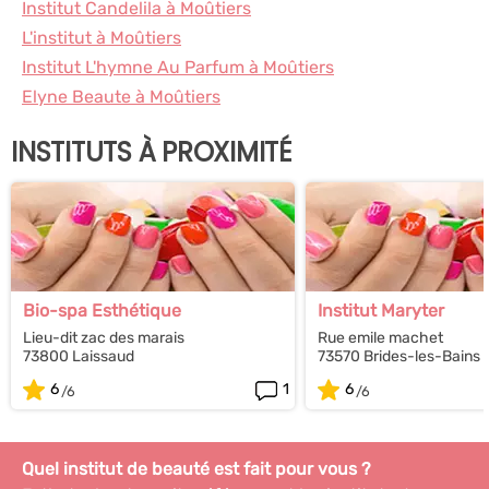
Institut Candelila à Moûtiers
L'institut à Moûtiers
Institut L'hymne Au Parfum à Moûtiers
Elyne Beaute à Moûtiers
INSTITUTS À PROXIMITÉ
Bio-spa Esthétique
Institut Maryter
Lieu-dit zac des marais
Rue emile machet
73800 Laissaud
73570 Brides-les-Bains
6
1
6
Quel institut de beauté est fait pour vous ?