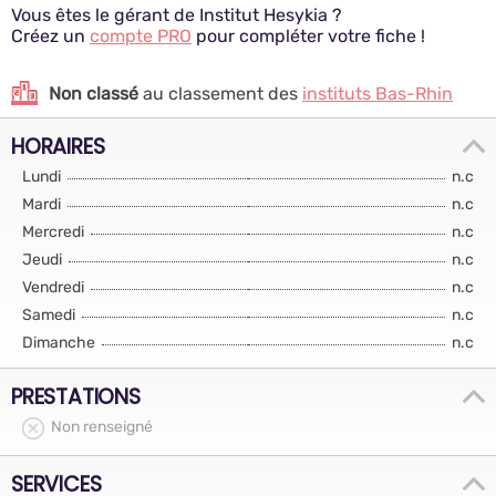
Vous êtes le gérant de Institut Hesykia ?
Créez un
compte PRO
pour compléter votre fiche !
Non classé
au classement des
instituts Bas-Rhin
HORAIRES
Lundi
n.c
Mardi
n.c
Mercredi
n.c
Jeudi
n.c
Vendredi
n.c
Samedi
n.c
Dimanche
n.c
PRESTATIONS
Non renseigné
SERVICES