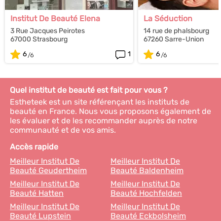
Institut De Beauté Elena
La Séduction
3 Rue Jacques Peirotes
14 rue de phalsbourg
67000 Strasbourg
67260 Sarre-Union
6
1
6
Quel institut de beauté est fait pour vous ?
Estheteek est un site référençant les instituts de
beauté en France. Nous vous proposons également de
les évaluer et de les recommander auprès de notre
communauté et de vos amis.
Accès rapide
Meilleur Institut De
Meilleur Institut De
Beauté Geudertheim
Beauté Baldenheim
Meilleur Institut De
Meilleur Institut De
Beauté Hatten
Beauté Hochfelden
Meilleur Institut De
Meilleur Institut De
Beauté Lupstein
Beauté Eckbolsheim