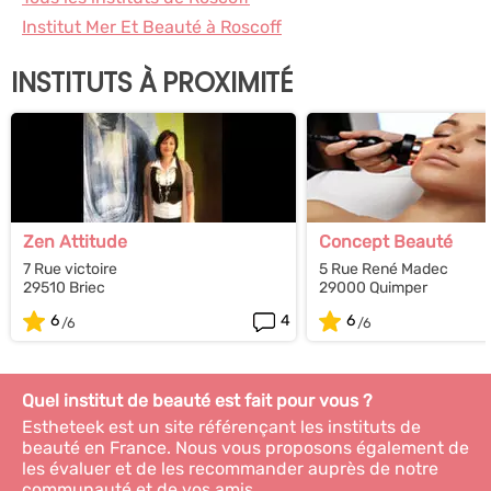
Institut Mer Et Beauté à Roscoff
INSTITUTS À PROXIMITÉ
Zen Attitude
Concept Beauté
7 Rue victoire
5 Rue René Madec
29510 Briec
29000 Quimper
6
4
6
Quel institut de beauté est fait pour vous ?
Estheteek est un site référençant les instituts de
beauté en France. Nous vous proposons également de
les évaluer et de les recommander auprès de notre
communauté et de vos amis.