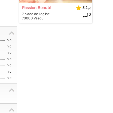
Passion Beauté
3.2
7 place de l'eglise
2
70000 Vesoul
n.c
n.c
n.c
n.c
n.c
n.c
n.c