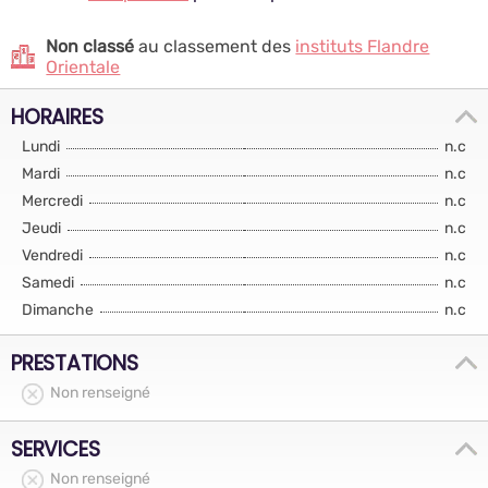
Non classé
au classement des
instituts Flandre
Orientale
HORAIRES
Lundi
n.c
Mardi
n.c
Mercredi
n.c
Jeudi
n.c
Vendredi
n.c
Samedi
n.c
Dimanche
n.c
PRESTATIONS
Non renseigné
SERVICES
Non renseigné