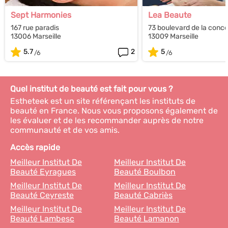
Sept Harmonies
Lea Beaute
167 rue paradis
73 boulevard de la conc
13006 Marseille
13009 Marseille
5.7
2
5
Quel institut de beauté est fait pour vous ?
Estheteek est un site référençant les instituts de
beauté en France. Nous vous proposons également de
les évaluer et de les recommander auprès de notre
communauté et de vos amis.
Accès rapide
Meilleur Institut De
Meilleur Institut De
Beauté Eyragues
Beauté Boulbon
Meilleur Institut De
Meilleur Institut De
Beauté Ceyreste
Beauté Cabriès
Meilleur Institut De
Meilleur Institut De
Beauté Lambesc
Beauté Lamanon