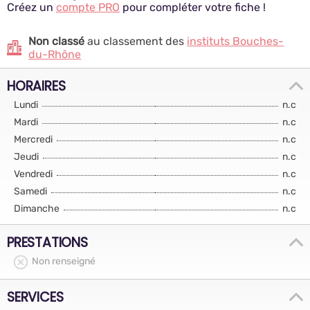
Créez un
compte PRO
pour compléter votre fiche !
Non classé
au classement des
instituts Bouches-
du-Rhône
HORAIRES
Lundi
n.c
Mardi
n.c
Mercredi
n.c
Jeudi
n.c
Vendredi
n.c
Samedi
n.c
Dimanche
n.c
PRESTATIONS
Non renseigné
SERVICES