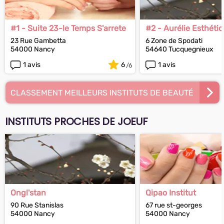
#1 - Suite 23-le Temps S'arrete
#2 - Aurélie Esthéti
23 Rue Gambetta
6 Zone de Spodati
54000 Nancy
54640 Tucquegnieux
1 avis
6
1 avis
CLASSEMENT MEILLEURS INSTITUTS DE BEAUTÉ
INSTITUTS PROCHES DE JOEUF
Ongl'stan
Qipao Institut
90 Rue Stanislas
67 rue st-georges
54000 Nancy
54000 Nancy