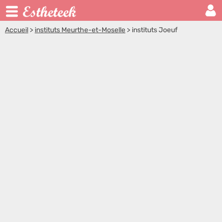
Accueil
>
instituts Meurthe-et-Moselle
>
instituts Joeuf