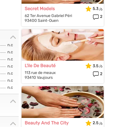
Secret Models
5.3
62 Ter Avenue Gabriel Péri
2
93400 Saint-Ouen
n.c
n.c
n.c
L'ile De Beauté
3.5
n.c
113 rue de meaux
n.c
2
93410 Vaujours
n.c
n.c
Beauty And The City
2.5