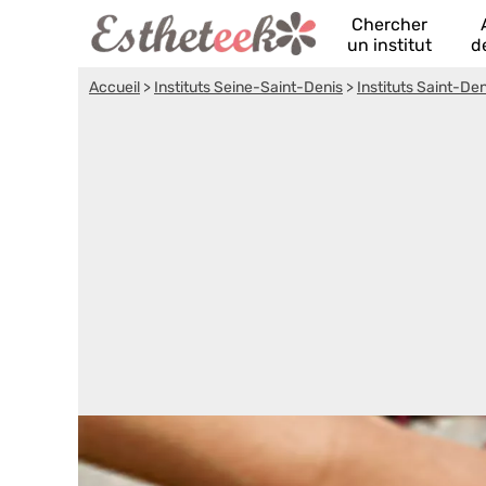
Chercher
un institut
d
Accueil
>
Instituts Seine-Saint-Denis
>
Instituts Saint-Den