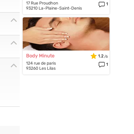
17 Rue Proudhon
1
93210 La-Plaine-Saint-Denis
Body Minute
1.2
124 rue de paris
1
93260 Les Lilas