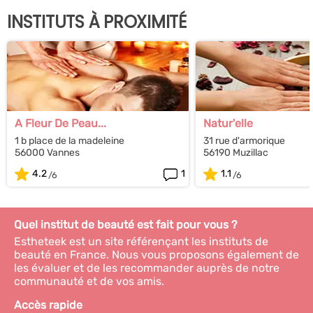
INSTITUTS À PROXIMITÉ
A Fleur De Peau...
Natur'elle
1 b place de la madeleine
31 rue d'armorique
56000 Vannes
56190 Muzillac
4.2
1
1.1
Quel institut de beauté est fait pour vous ?
Estheteek est un site référençant les instituts de
beauté en France. Nous vous proposons également de
les évaluer et de les recommander auprès de notre
communauté et de vos amis.
Accès rapide