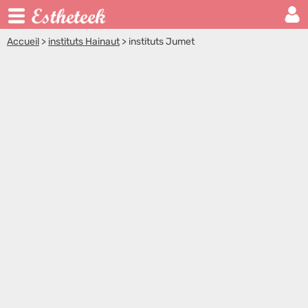
Accueil
>
instituts Hainaut
>
instituts Jumet