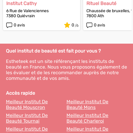
Institut Cathy
Rituel Beauté
6 Rue de Valenciennes
Chaussée de bruxelles, 
7380 Quiévrain
7800 Ath
0 avis
0
0 avis
Quel institut de beauté est fait pour vous ?
Estheteek est un site référençant les instituts de
beauté en France. Nous vous proposons également de
les évaluer et de les recommander auprès de notre
communauté et de vos amis.
Accès rapide
Meilleur Institut De
Meilleur Institut De
Beauté Mouscron
Beauté Mons
Meilleur Institut De
Meilleur Institut De
Beauté Tournai
Beauté Charleroi
Meilleur Institut De
Meilleur Institut De