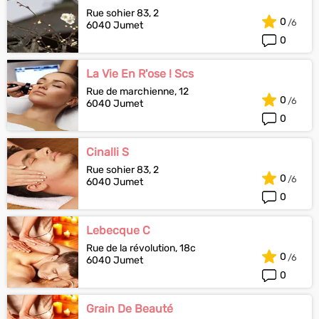
Rue sohier 83, 2
0
6040 Jumet
0
La Vie En R'ose ! Scs
Rue de marchienne, 12
0
6040 Jumet
0
Cinalli S
Rue sohier 83, 2
0
6040 Jumet
0
Lebecque C
Rue de la révolution, 18c
0
6040 Jumet
0
Grain De Beauté