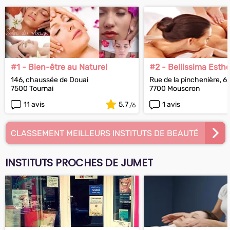
#1 - Bien-être au Naturel
#2 - Bellissima Esth
146, chaussée de Douai
Rue de la pinchenière, 6
7500 Tournai
7700 Mouscron
11 avis
5.7
1 avis
CLASSEMENT MEILLEURS INSTITUTS DE BEAUTÉ
INSTITUTS PROCHES DE JUMET