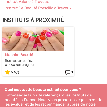
Institut Valérie à Trévoux
Institut De Beauté Prescilia à Trévoux
INSTITUTS À PROXIMITÉ
Manahe Beauté
Rue hector berlioz
01480 Beauregard
5.6
1
Quel institut de beauté est fait pour vous ?
Estheteek est un site référençant les instituts de
beauté en France. Nous vous proposons également de
les évaluer et de les recommander auprès de notre