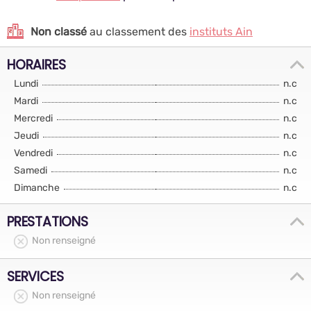
Non classé
au classement des
instituts Ain
HORAIRES
Lundi
n.c
Mardi
n.c
Mercredi
n.c
Jeudi
n.c
Vendredi
n.c
Samedi
n.c
Dimanche
n.c
PRESTATIONS
Non renseigné
SERVICES
Non renseigné