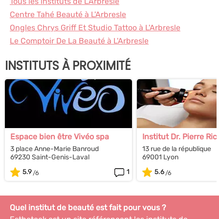
Tous les instituts de L'Arbresle
Centre Tahé Beauté à L'Arbresle
Ongles Chrys Griff Et Studio Tattoo à L'Arbresle
Le Comptoir De La Beauté à L'Arbresle
INSTITUTS À PROXIMITÉ
Espace bien être Vivéo spa
Institut Dr. Pierre Ri
3 place Anne-Marie Banroud
13 rue de la république
69230 Saint-Genis-Laval
69001 Lyon
5.9
1
5.6
Quel institut de beauté est fait pour vous ?