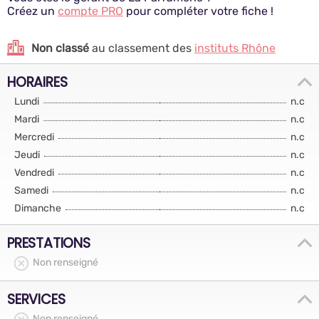
Créez un
compte PRO
pour compléter votre fiche !
Non classé
au classement des
instituts Rhône
HORAIRES
Lundi
n.c
Mardi
n.c
Mercredi
n.c
Jeudi
n.c
Vendredi
n.c
Samedi
n.c
Dimanche
n.c
PRESTATIONS
Non renseigné
SERVICES
Non renseigné