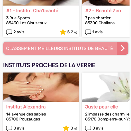
#1 - Institut Cha'beauté
#2 - Beauté Zen
3 Rue Sports
7 pas chartier
85430 Les Clouzeaux
85300 Challans
2 avis
5.2
1 avis
CLASSEMENT MEILLEURS INSTITUTS DE BEAUTÉ
INSTITUTS PROCHES DE LA VERRIE
Institut Alexandra
Juste pour elle
14 avenue des sables
2 impasse des charmille
85700 Pouzauges
85170 Dompierre-sur-Y
0 avis
0
0 avis