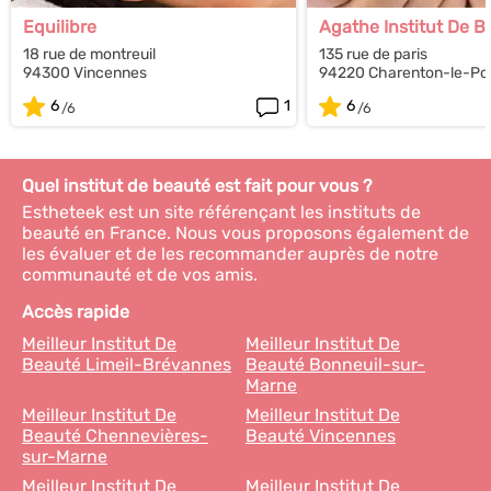
Equilibre
Agathe Institut De B
18 rue de montreuil
135 rue de paris
94300 Vincennes
94220 Charenton-le-Po
6
1
6
Quel institut de beauté est fait pour vous ?
Estheteek est un site référençant les instituts de
beauté en France. Nous vous proposons également de
les évaluer et de les recommander auprès de notre
communauté et de vos amis.
Accès rapide
Meilleur Institut De
Meilleur Institut De
Beauté Limeil-Brévannes
Beauté Bonneuil-sur-
Marne
Meilleur Institut De
Meilleur Institut De
Beauté Chennevières-
Beauté Vincennes
sur-Marne
Meilleur Institut De
Meilleur Institut De