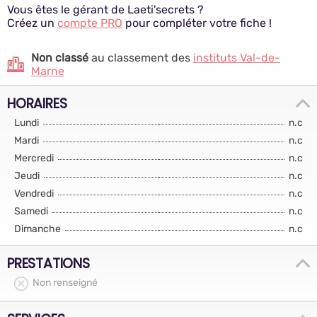
Vous êtes le gérant de Laeti'secrets ?
Créez un
compte PRO
pour compléter votre fiche !
Non classé
au classement des
instituts Val-de-
Marne
HORAIRES
Lundi
n.c
Mardi
n.c
Mercredi
n.c
Jeudi
n.c
Vendredi
n.c
Samedi
n.c
Dimanche
n.c
PRESTATIONS
Non renseigné