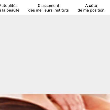
Actualités
Classement
A côté
e la beauté
des meilleurs instituts
de ma position