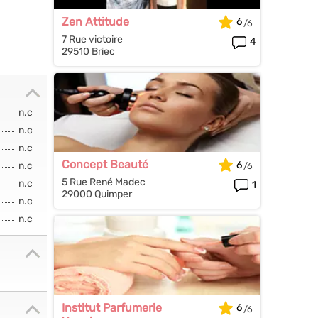
Zen Attitude
6
7 Rue victoire
4
29510 Briec
n.c
n.c
n.c
Concept Beauté
6
n.c
5 Rue René Madec
n.c
1
29000 Quimper
n.c
n.c
Institut Parfumerie
6