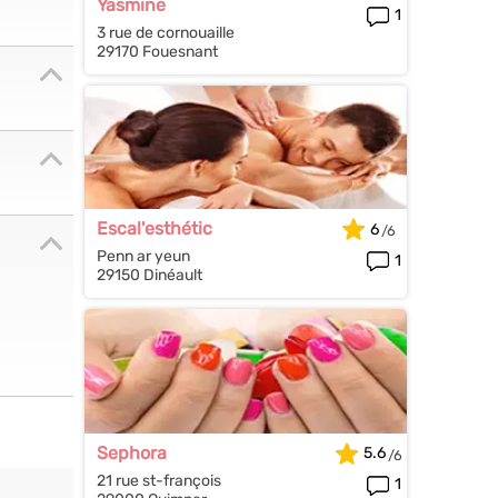
Yasmine
1
3 rue de cornouaille
29170 Fouesnant
Escal'esthétic
6
Penn ar yeun
1
29150 Dinéault
Sephora
5.6
21 rue st-françois
1