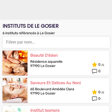
INSTITUTS DE LE GOSIER
6 instituts référencés à Le Gosier
Beauté D'éden
Résidence aquarelle
0
97190 Le Gosier
0
Saveurs Et Delices Au Noni
65 Boulevard Amédée Clara
0
97190 Le Gosier
0
Institut Isomere