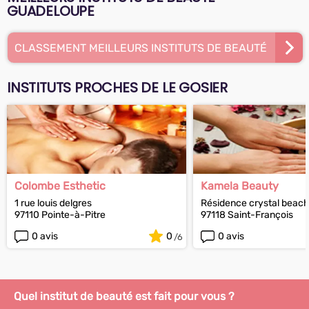
GUADELOUPE
CLASSEMENT MEILLEURS INSTITUTS DE BEAUTÉ
INSTITUTS PROCHES DE LE GOSIER
Colombe Esthetic
Kamela Beauty
1 rue louis delgres
Résidence crystal beac
97110 Pointe-à-Pitre
97118 Saint-François
0 avis
0
0 avis
Quel institut de beauté est fait pour vous ?