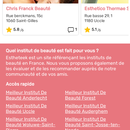
Chris Franck Beauté
Esthetico Thermae S
Rue berckmans, 15c
Rue basse 29, 1
1060 Saint-Gilles
1180 Uccle
5.8
1
5.1
Quel institut de beauté est fait pour vous ?
Estheteek est un site référençant les instituts de
beauté en France. Nous vous proposons également de
les évaluer et de les recommander auprès de notre
communauté et de vos amis.
Accès rapide
Meilleur Institut De
Meilleur Institut De
Beauté Anderlecht
Beauté Forest
Meilleur Institut De
Meilleur Institut De
Beauté Uccle
Beauté Auderghem
Meilleur Institut De
Meilleur Institut De
Beauté Woluwe-Saint-
Beauté Saint-Josse-ten-