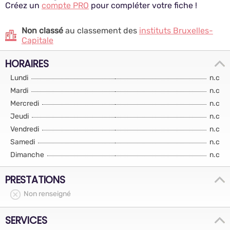
Créez un
compte PRO
pour compléter votre fiche !
Non classé
au classement des
instituts Bruxelles-
Capitale
HORAIRES
Lundi
n.c
Mardi
n.c
Mercredi
n.c
Jeudi
n.c
Vendredi
n.c
Samedi
n.c
Dimanche
n.c
PRESTATIONS
Non renseigné
SERVICES