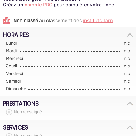
Créez un
compte PRO
pour compléter votre fiche !
Non classé
au classement des
instituts Tarn
HORAIRES
Lundi
n.c
Mardi
n.c
Mercredi
n.c
Jeudi
n.c
Vendredi
n.c
Samedi
n.c
Dimanche
n.c
PRESTATIONS
Non renseigné
SERVICES
Non renseigné