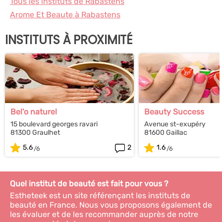
Tous les instituts de Rabastens
Arome Et Beaute à Rabastens
INSTITUTS À PROXIMITÉ
Bel'o naturel
Beauty Success
15 boulevard georges ravari
Avenue st-exupéry
81300 Graulhet
81600 Gaillac
5.6
2
1.6
Quel institut de beauté est fait pour vous ?
Estheteek est un site référençant les instituts de
beauté en France. Nous vous proposons également de
les évaluer et de les recommander auprès de notre