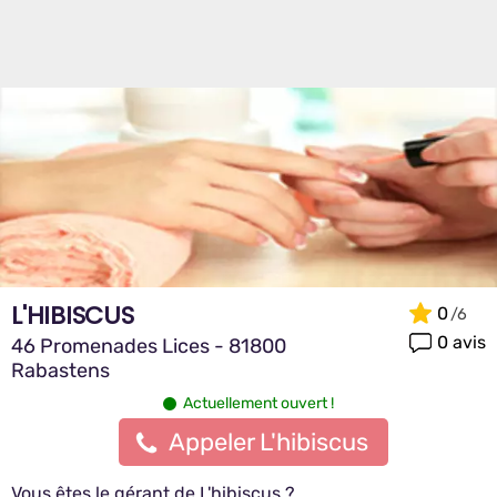
L'HIBISCUS
0
0 avis
46 Promenades Lices - 81800
Rabastens
Actuellement ouvert !
Appeler L'hibiscus
Vous êtes le gérant de L'hibiscus ?