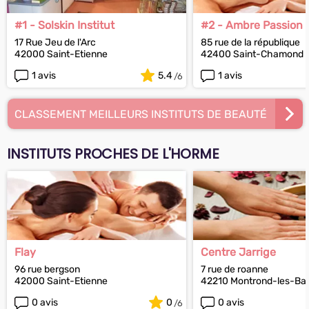
#1 - Solskin Institut
#2 - Ambre Passion 
17 Rue Jeu de l'Arc
85 rue de la république
42000 Saint-Etienne
42400 Saint-Chamond
1 avis
5.4
1 avis
CLASSEMENT MEILLEURS INSTITUTS DE BEAUTÉ
INSTITUTS PROCHES DE L'HORME
Flay
Centre Jarrige
96 rue bergson
7 rue de roanne
42000 Saint-Etienne
42210 Montrond-les-Bai
0 avis
0
0 avis