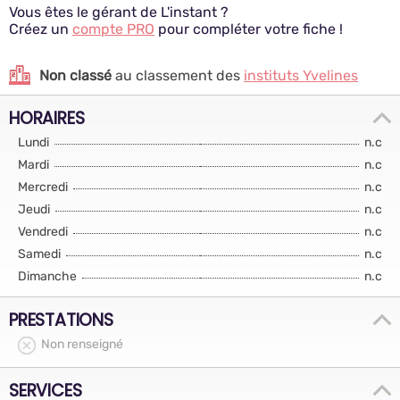
Vous êtes le gérant de L'instant ?
Créez un
compte PRO
pour compléter votre fiche !
Non classé
au classement des
instituts Yvelines
HORAIRES
Lundi
n.c
Mardi
n.c
Mercredi
n.c
Jeudi
n.c
Vendredi
n.c
Samedi
n.c
Dimanche
n.c
PRESTATIONS
Non renseigné
SERVICES