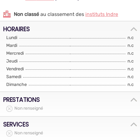
Non classé
au classement des
instituts Indre
HORAIRES
Lundi
n.c
Mardi
n.c
Mercredi
n.c
Jeudi
n.c
Vendredi
n.c
Samedi
n.c
Dimanche
n.c
PRESTATIONS
Non renseigné
SERVICES
Non renseigné