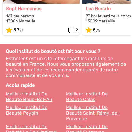
Sept Harmonies
Lea Beaute
167 rue paradis
73 boulevard de la conc
13006 Marseille
13009 Marseille
5.7
2
5
Quel institut de beauté est fait pour vous ?
Estheteek est un site référençant les instituts de
beauté en France. Nous vous proposons également de
les évaluer et de les recommander auprès de notre
communauté et de vos amis.
Accès rapide
Meilleur Institut De
Meilleur Institut De
Beauté Bouc-Bel-Air
Beauté Calas
Meilleur Institut De
Meilleur Institut De
Beauté Peypin
Beauté Saint-Rémy-de-
Provence
Meilleur Institut De
Meilleur Institut De