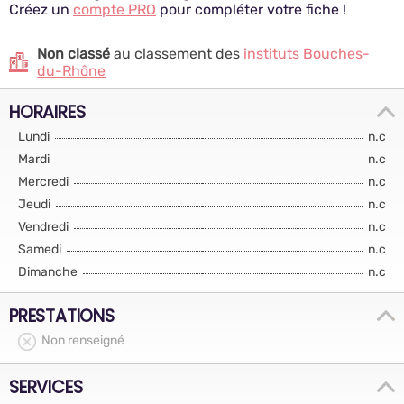
Créez un
compte PRO
pour compléter votre fiche !
Non classé
au classement des
instituts Bouches-
du-Rhône
HORAIRES
Lundi
n.c
Mardi
n.c
Mercredi
n.c
Jeudi
n.c
Vendredi
n.c
Samedi
n.c
Dimanche
n.c
PRESTATIONS
Non renseigné
SERVICES