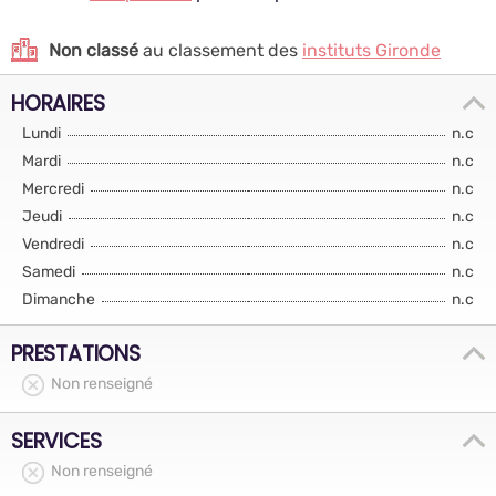
Non classé
au classement des
instituts Gironde
HORAIRES
Lundi
n.c
Mardi
n.c
Mercredi
n.c
Jeudi
n.c
Vendredi
n.c
Samedi
n.c
Dimanche
n.c
PRESTATIONS
Non renseigné
SERVICES
Non renseigné