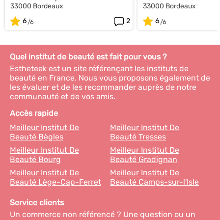
33000 Bordeaux
33000 Bordeaux
6
2
6
Quel institut de beauté est fait pour vous ?
Estheteek est un site référençant les instituts de
beauté en France. Nous vous proposons également de
les évaluer et de les recommander auprès de notre
communauté et de vos amis.
Accès rapide
Meilleur Institut De
Meilleur Institut De
Beauté Bègles
Beauté Tresses
Meilleur Institut De
Meilleur Institut De
Beauté Bourg
Beauté Gradignan
Meilleur Institut De
Meilleur Institut De
Beauté Lège-Cap-Ferret
Beauté Camps-sur-l'Isle
Service clients
Un commerce non référencé ? Une question ou un