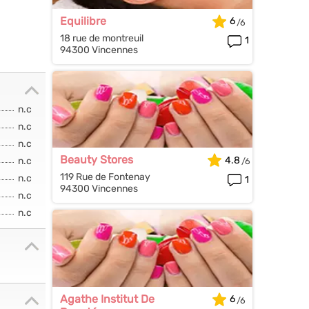
Equilibre
6
18 rue de montreuil
1
94300 Vincennes
n.c
n.c
n.c
Beauty Stores
4.8
n.c
119 Rue de Fontenay
n.c
1
94300 Vincennes
n.c
n.c
Agathe Institut De
6