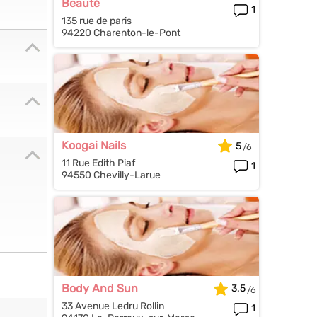
Beauté
1
135 rue de paris
94220 Charenton-le-Pont
Koogai Nails
5
11 Rue Edith Piaf
1
94550 Chevilly-Larue
Body And Sun
3.5
33 Avenue Ledru Rollin
1