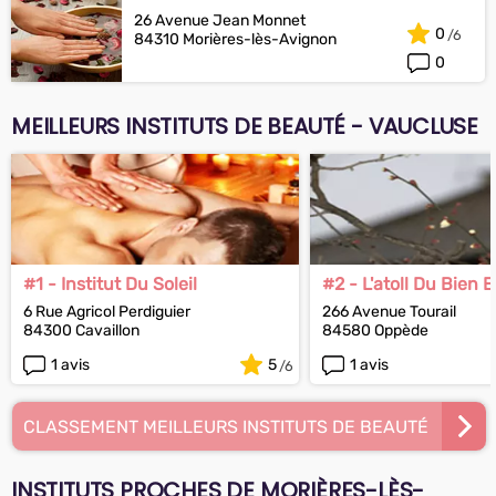
26 Avenue Jean Monnet
0
84310 Morières-lès-Avignon
0
MEILLEURS INSTITUTS DE BEAUTÉ - VAUCLUSE
#1 - Institut Du Soleil
#2 - L'atoll Du Bien E
6 Rue Agricol Perdiguier
266 Avenue Tourail
84300 Cavaillon
84580 Oppède
1 avis
5
1 avis
CLASSEMENT MEILLEURS INSTITUTS DE BEAUTÉ
INSTITUTS PROCHES DE MORIÈRES-LÈS-