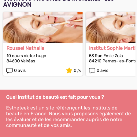
AVIGNON
Roussel Nathalie
Institut Sophie Marti
10 cours victor hugo
53 Rue Emile Zola
84600 Valréas
84210 Pernes-les-Fonta
0 avis
0
0 avis
Quel institut de beauté est fait pour vous ?
Estheteek est un site référençant les instituts de
beauté en France. Nous vous proposons également de
les évaluer et de les recommander auprès de notre
communauté et de vos amis.