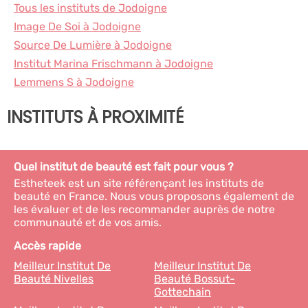
Tous les instituts de Jodoigne
Image De Soi à Jodoigne
Source De Lumière à Jodoigne
Institut Marina Frischmann à Jodoigne
Lemmens S à Jodoigne
INSTITUTS À PROXIMITÉ
Quel institut de beauté est fait pour vous ?
Estheteek est un site référençant les instituts de
beauté en France. Nous vous proposons également de
les évaluer et de les recommander auprès de notre
communauté et de vos amis.
Accès rapide
Meilleur Institut De
Meilleur Institut De
Beauté Nivelles
Beauté Bossut-
Gottechain