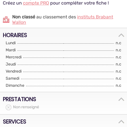
Créez un
compte PRO
pour compléter votre fiche !
Non classé
au classement des
instituts Brabant
Wallon
HORAIRES
Lundi
n.c
Mardi
n.c
Mercredi
n.c
Jeudi
n.c
Vendredi
n.c
Samedi
n.c
Dimanche
n.c
PRESTATIONS
Non renseigné
SERVICES