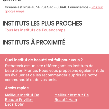
Océane est situé au 14 Rue Sac - 80440 Fouencamps -
Voir sur
google maps
INSTITUTS LES PLUS PROCHES
Tous les instituts de Fouencamps
INSTITUTS À PROXIMITÉ
Quel institut de beauté est fait pour vous ?
Estheteek est un site référençant les instituts de
beauté en France. Nous vous proposons également de
les évaluer et de les recommander auprès de notre
communauté et de vos amis.
Accès rapide
Meilleur Institut De
Meilleur Institut De
Beauté Friville-
Beauté Ham
Escarbotin