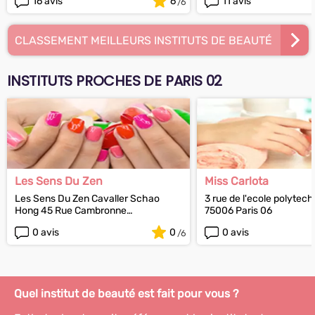
16 avis
6
11 avis
CLASSEMENT MEILLEURS INSTITUTS DE BEAUTÉ
INSTITUTS PROCHES DE PARIS 02
Les Sens Du Zen
Miss Carlota
Les Sens Du Zen Cavaller Schao
3 rue de l'ecole polytec
Hong 45 Rue Cambronne
75006 Paris 06
75015 Paris 15
0 avis
0
0 avis
Quel institut de beauté est fait pour vous ?