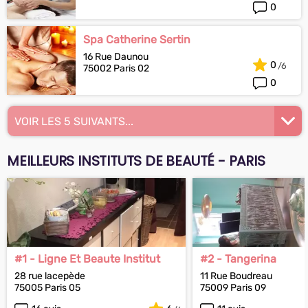
0
Spa Catherine Sertin
16 Rue Daunou
0
75002 Paris 02
0
VOIR LES 5 SUIVANTS...
MEILLEURS INSTITUTS DE BEAUTÉ - PARIS
#1 - Ligne Et Beaute Institut
#2 - Tangerina
28 rue lacepède
11 Rue Boudreau
75005 Paris 05
75009 Paris 09