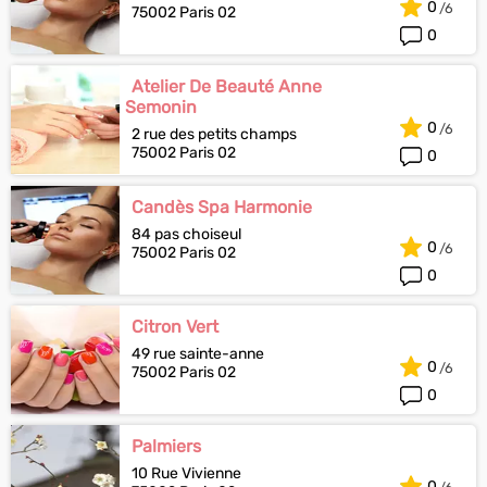
0
75002 Paris 02
0
Atelier De Beauté Anne
Semonin
0
2 rue des petits champs
75002 Paris 02
0
Candès Spa Harmonie
84 pas choiseul
0
75002 Paris 02
0
Citron Vert
49 rue sainte-anne
0
75002 Paris 02
0
Palmiers
10 Rue Vivienne
0