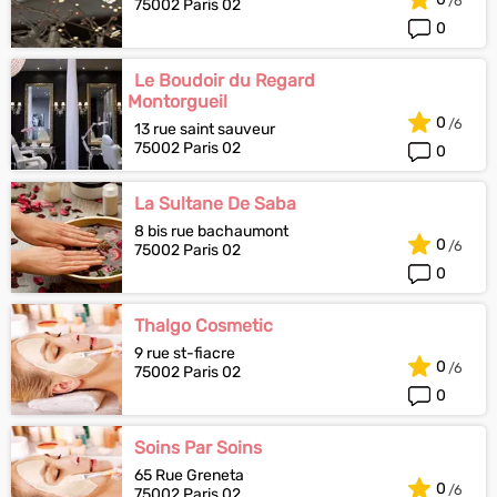
75002 Paris 02
0
Le Boudoir du Regard
Montorgueil
0
13 rue saint sauveur
75002 Paris 02
0
La Sultane De Saba
8 bis rue bachaumont
0
75002 Paris 02
0
Thalgo Cosmetic
9 rue st-fiacre
0
75002 Paris 02
0
Soins Par Soins
65 Rue Greneta
0
75002 Paris 02