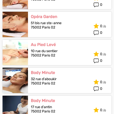
0
Opéra Garden
51 bis rue ste-anne
0
75002 Paris 02
0
Au Pied Levé
10 rue du sentier
0
75002 Paris 02
0
Body Minute
32 rue d'aboukir
0
75002 Paris 02
0
Body Minute
17 rue d'antin
0
75002 Paris 02