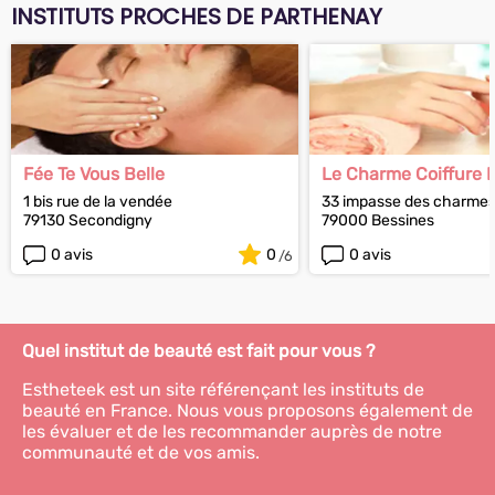
INSTITUTS PROCHES DE PARTHENAY
Fée Te Vous Belle
Le Charme Coiffure 
1 bis rue de la vendée
33 impasse des charme
79130 Secondigny
79000 Bessines
0 avis
0
0 avis
Quel institut de beauté est fait pour vous ?
Estheteek est un site référençant les instituts de
beauté en France. Nous vous proposons également de
les évaluer et de les recommander auprès de notre
communauté et de vos amis.