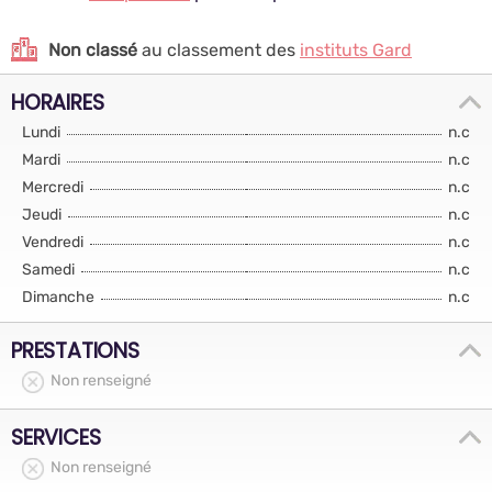
Non classé
au classement des
instituts Gard
HORAIRES
Lundi
n.c
Mardi
n.c
Mercredi
n.c
Jeudi
n.c
Vendredi
n.c
Samedi
n.c
Dimanche
n.c
PRESTATIONS
Non renseigné
SERVICES
Non renseigné