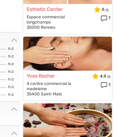
Esthetic Center
6
Espace commercial
1
longchamps
35000 Rennes
n.c
n.c
n.c
n.c
Yves Rocher
4.9
n.c
4 centre commercial la
1
n.c
madeleine
35400 Saint-Malo
n.c