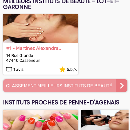
MEILLEURS INSTITUTS DE BEAUTÉ - LOT-ET-
GARONNE
#1 - Martinez Alexandra
Alexandra
14 Rue Grande
47440 Casseneuil
1 avis
5.5
CLASSEMENT MEILLEURS INSTITUTS DE BEAUTÉ
INSTITUTS PROCHES DE PENNE-D'AGENAIS