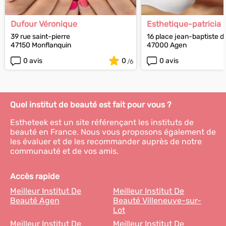
Dufour Véronique
Esthetique-patricia
39 rue saint-pierre
16 place jean-baptiste 
47150 Monflanquin
47000 Agen
0 avis
0
0 avis
Quel institut de beauté est fait pour vous ?
Estheteek est un site référençant les instituts de
beauté en France. Nous vous proposons également de
les évaluer et de les recommander auprès de notre
communauté et de vos amis.
Accès rapide
Meilleur Institut De
Meilleur Institut De
Beauté Agen
Beauté Villeneuve-sur-
Lot
Meilleur Institut De
Meilleur Institut De