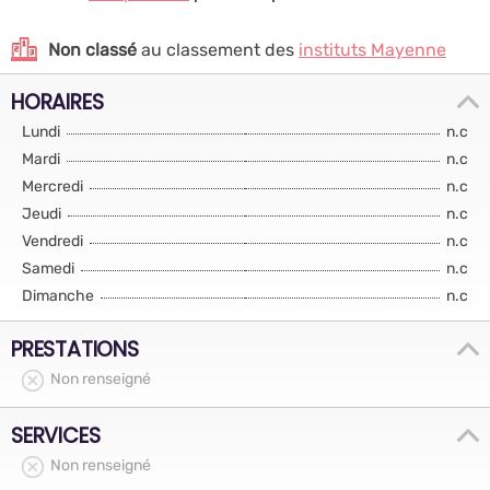
Non classé
au classement des
instituts Mayenne
HORAIRES
Lundi
n.c
Mardi
n.c
Mercredi
n.c
Jeudi
n.c
Vendredi
n.c
Samedi
n.c
Dimanche
n.c
PRESTATIONS
Non renseigné
SERVICES
Non renseigné