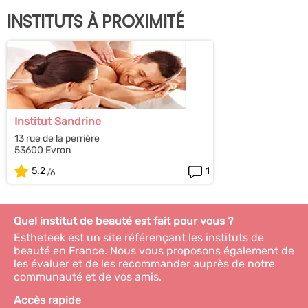
INSTITUTS À PROXIMITÉ
Institut Sandrine
13 rue de la perrière
53600 Evron
5.2
1
Quel institut de beauté est fait pour vous ?
Estheteek est un site référençant les instituts de
beauté en France. Nous vous proposons également de
les évaluer et de les recommander auprès de notre
communauté et de vos amis.
Accès rapide