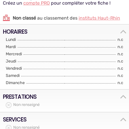
Créez un
compte PRO
pour compléter votre fiche !
Non classé
au classement des
instituts Haut-Rhin
HORAIRES
Lundi
n.c
Mardi
n.c
Mercredi
n.c
Jeudi
n.c
Vendredi
n.c
Samedi
n.c
Dimanche
n.c
PRESTATIONS
Non renseigné
SERVICES
Non renseigné