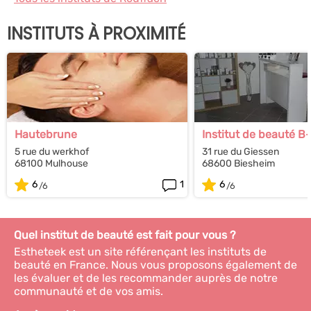
INSTITUTS À PROXIMITÉ
Hautebrune
Institut de beauté B
5 rue du werkhof
31 rue du Giessen
68100 Mulhouse
68600 Biesheim
6
1
6
Quel institut de beauté est fait pour vous ?
Estheteek est un site référençant les instituts de
beauté en France. Nous vous proposons également de
les évaluer et de les recommander auprès de notre
communauté et de vos amis.