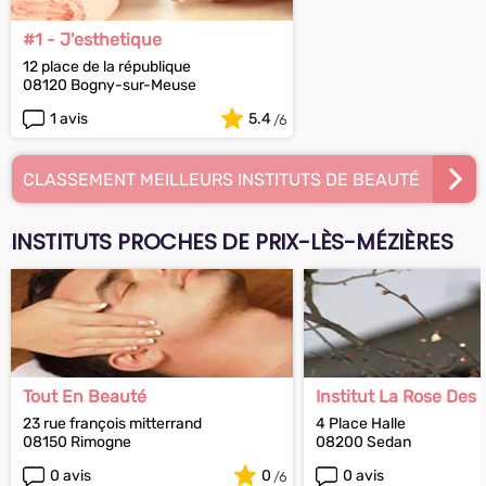
#1 - J'esthetique
12 place de la république
08120 Bogny-sur-Meuse
1 avis
5.4
CLASSEMENT MEILLEURS INSTITUTS DE BEAUTÉ
INSTITUTS PROCHES DE PRIX-LÈS-MÉZIÈRES
Tout En Beauté
Institut La Rose Des
23 rue françois mitterrand
4 Place Halle
08150 Rimogne
08200 Sedan
0 avis
0
0 avis