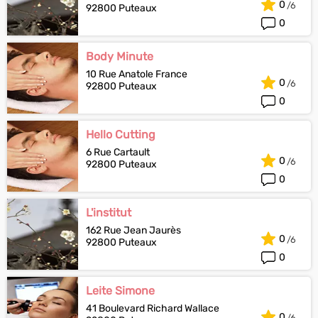
0
92800 Puteaux
0
Body Minute
10 Rue Anatole France
0
92800 Puteaux
0
Hello Cutting
6 Rue Cartault
0
92800 Puteaux
0
L'institut
162 Rue Jean Jaurès
0
92800 Puteaux
0
Leite Simone
41 Boulevard Richard Wallace
0