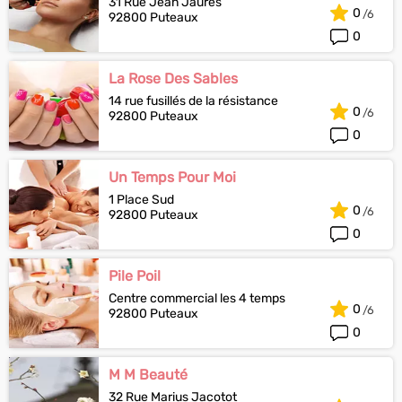
31 Rue Jean Jaurès
0
92800 Puteaux
0
La Rose Des Sables
14 rue fusillés de la résistance
0
92800 Puteaux
0
Un Temps Pour Moi
1 Place Sud
0
92800 Puteaux
0
Pile Poil
Centre commercial les 4 temps
0
92800 Puteaux
0
M M Beauté
32 Rue Marius Jacotot