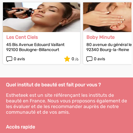
Les Cent Ciels
Boby Minute
45 Bis Avenue Edouard Vaillant
80 avenue du général le
92100 Boulogne-Billancourt
92340 Bourg-la-Reine
0 avis
0
0 avis
Quel institut de beauté est fait pour vous ?
Estheteek est un site référençant les instituts de
beauté en France. Nous vous proposons également de
les évaluer et de les recommander auprès de notre
communauté et de vos amis.
Accès rapide